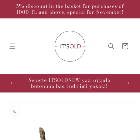
Skip to
5% discount in the basket for purchases of
content
1000 TL and above, special for November!
Cart
kodu :
Sepette ITSOLDNEW yaz, uygula
butonuna bas, indirimi yakala!
Skip to
product
information