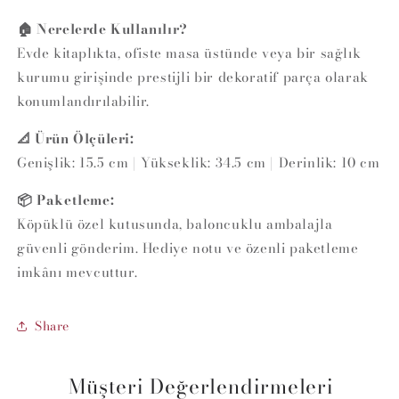
🏠 Nerelerde Kullanılır?
Evde kitaplıkta, ofiste masa üstünde veya bir sağlık
kurumu girişinde prestijli bir dekoratif parça olarak
konumlandırılabilir.
📐 Ürün Ölçüleri:
Genişlik: 15.5 cm | Yükseklik: 34.5 cm | Derinlik: 10 cm
📦 Paketleme:
Köpüklü özel kutusunda, baloncuklu ambalajla
güvenli gönderim. Hediye notu ve özenli paketleme
imkânı mevcuttur.
Share
Müşteri Değerlendirmeleri