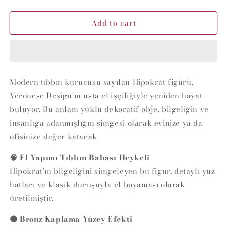
quantity
quantity
for
for
Add to cart
Hipokrat
Hipokrat
Biblo
Biblo
–
–
Veronese
Veronese
Design
Design
Modern tıbbın kurucusu sayılan Hipokrat figürü,
Veronese Design’ın usta el işçiliğiyle yeniden hayat
buluyor. Bu anlam yüklü dekoratif obje, bilgeliğin ve
insanlığa adanmışlığın simgesi olarak evinize ya da
ofisinize değer katacak.
🧠 El Yapımı Tıbbın Babası Heykeli
Hipokrat’ın bilgeliğini simgeleyen bu figür, detaylı yüz
hatları ve klasik duruşuyla el boyaması olarak
üretilmiştir.
🟤 Bronz Kaplama Yüzey Efekti