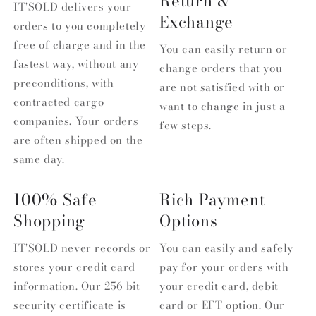
Return &
IT'SOLD delivers your
Exchange
orders to you completely
free of charge and in the
You can easily return or
fastest way, without any
change orders that you
preconditions, with
are not satisfied with or
contracted cargo
want to change in just a
companies. Your orders
few steps.
are often shipped on the
same day.
100% Safe
Rich Payment
Shopping
Options
IT'SOLD never records or
You can easily and safely
stores your credit card
pay for your orders with
information. Our 256 bit
your credit card, debit
security certificate is
card or EFT option. Our