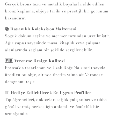
Gerçek bronz tozu ve metalik boyalarla elde edilen
bronz kaplama, objeye tarihî ve prestijli bir görünüm
kazandırır.
📚 Dayanıklı Koleksiyon Malzemesi
Soğuk döküm reçine ve mermer tozundan üretilmiştir.
Ağır yapısı sayesinde masa, kitaplık veya çalışma
alanlarında sağlam bir şekilde sergilenebilir.
🇫🇷 Veronese Design Kalitesi
Fransa’da tasarlanan ve Uzak Doğu’da sınırlı sayıda
üretilen bu obje, altında üretim yılına ait Veronese
damgasını taşır.
👨‍⚕️ Hediye Edilebilecek En Uygun Profiller
Tıp öğrencileri, doktorlar, sağlık çalışanları ve tıbba
gönül vermiş herkes için anlamlı ve ömürlük bir
armağandır.