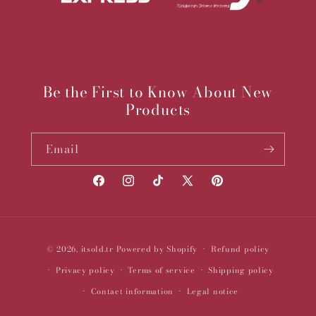
Be the First to Know About New
Products
Email
Facebook
Instagram
TikTok
X
Pinterest
(Twitter)
Payment
© 2026,
itsold.tr
Powered by Shopify
Refund policy
methods
Privacy policy
Terms of service
Shipping policy
Contact information
Legal notice