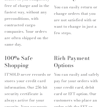
free of charge and in the
You can easily return or
fastest way, without any
change orders that you
preconditions, with
are not satisfied with or
contracted cargo
want to change in just a
companies. Your orders
few steps.
are often shipped on the
same day.
100% Safe
Rich Payment
Shopping
Options
IT'SOLD never records or
You can easily and safely
stores your credit card
pay for your orders with
information. Our 256 bit
your credit card, debit
security certificate is
card or EFT option. Our
always active for your
customers who place an
security. Your payments
order with the EFT or