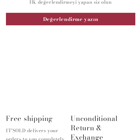
İlk değerlendirmeyi yapan siz olun
Değerlendirme yazın
Free shipping
Unconditional
Return &
IT'SOLD delivers your
Exchange
orders to you completely