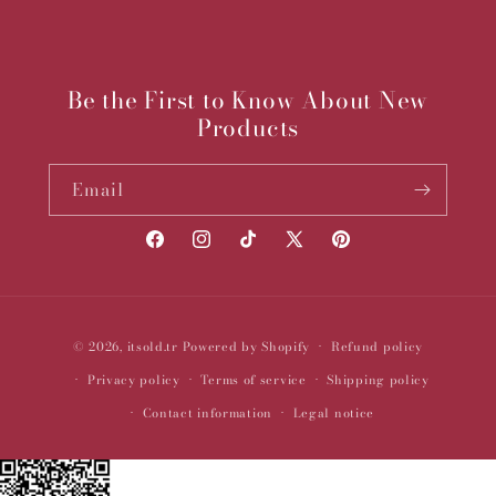
Be the First to Know About New
Products
Email
Facebook
Instagram
TikTok
X
Pinterest
(Twitter)
Payment
© 2026,
itsold.tr
Powered by Shopify
Refund policy
methods
Privacy policy
Terms of service
Shipping policy
Contact information
Legal notice