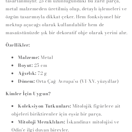
tasarlanmıştır. 25 cm uzunluğundaki bu zarif parça,
metal malzemeden üretilmiş olup, detaylı işlemeleri ve
özgün tasarımıyla dikkat çeker. Hem fonksiyonel bir
mektup açacağı olarak kullanılabilir hem de
masaüstünüzde şık bir dekoratif obje olarak yerini alır.
Özellikler:
Malzeme:
Metal
Boyut:
25 cm
Ağırlık:
72 g
Dönem:
Orta Çağ Avrupa'sı (VI-XV. yüzyıllar)
Kimler İçin Uygun?
Koleksiyon Tutkunları:
Mitolojik figürlere ait
objeleri biriktirenler için eşsiz bir parça.
Mitoloji Meraklıları:
İskandinav mitolojisi ve
Odin'e ilgi duyan bireyler.