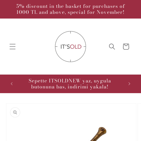
Skip to
5% discount in the basket for purchases of
content
1000 TL and above, special for November!
Cart
kodu :
Sepette ITSOLDNEW yaz, uygula
butonuna bas, indirimi yakala!
Skip to
product
information