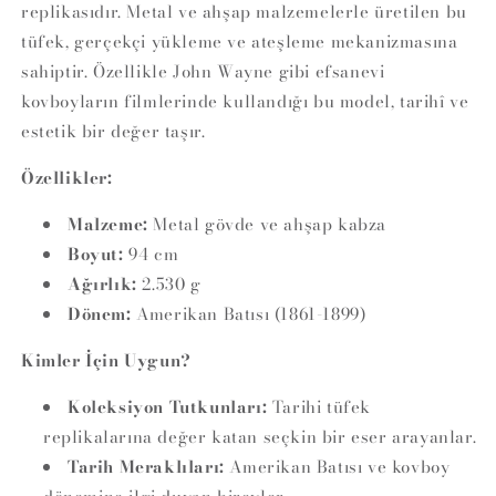
replikasıdır. Metal ve ahşap malzemelerle üretilen bu
tüfek, gerçekçi yükleme ve ateşleme mekanizmasına
sahiptir. Özellikle John Wayne gibi efsanevi
kovboyların filmlerinde kullandığı bu model, tarihî ve
estetik bir değer taşır.
Özellikler:
Malzeme:
Metal gövde ve ahşap kabza
Boyut:
94 cm
Ağırlık:
2.530 g
Dönem:
Amerikan Batısı (1861-1899)
Kimler İçin Uygun?
Koleksiyon Tutkunları:
Tarihi tüfek
replikalarına değer katan seçkin bir eser arayanlar.
Tarih Meraklıları:
Amerikan Batısı ve kovboy