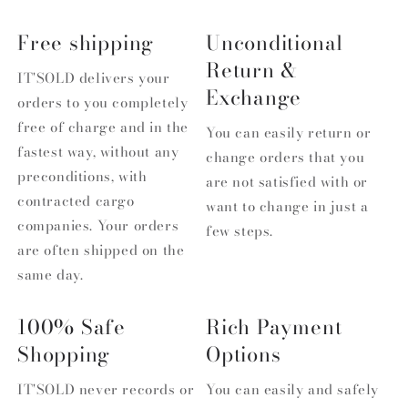
Free shipping
Unconditional
Return &
IT'SOLD delivers your
Exchange
orders to you completely
free of charge and in the
You can easily return or
fastest way, without any
change orders that you
preconditions, with
are not satisfied with or
contracted cargo
want to change in just a
companies. Your orders
few steps.
are often shipped on the
same day.
100% Safe
Rich Payment
Shopping
Options
IT'SOLD never records or
You can easily and safely