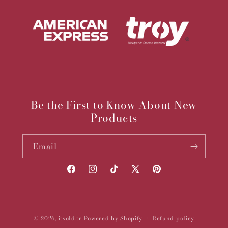
Be the First to Know About New
Products
Email
Facebook
Instagram
TikTok
X
Pinterest
(Twitter)
Payment
© 2026,
itsold.tr
Powered by Shopify
Refund policy
methods