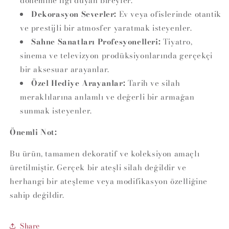
dönemine ilgi duyan bireyler.
Dekorasyon Severler:
Ev veya ofislerinde otantik
ve prestijli bir atmosfer yaratmak isteyenler.
Sahne Sanatları Profesyonelleri:
Tiyatro,
sinema ve televizyon prodüksiyonlarında gerçekçi
bir aksesuar arayanlar.
Özel Hediye Arayanlar:
Tarih ve silah
meraklılarına anlamlı ve değerli bir armağan
sunmak isteyenler.
Önemli Not:
Bu ürün, tamamen dekoratif ve koleksiyon amaçlı
üretilmiştir. Gerçek bir ateşli silah değildir ve
herhangi bir ateşleme veya modifikasyon özelliğine
sahip değildir.
Share