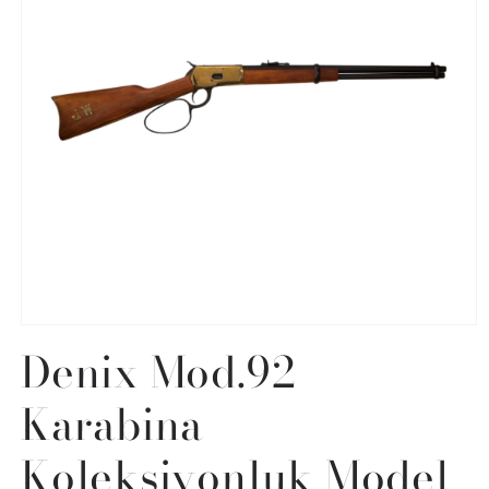
Open
media
Denix Mod.92
1
in
modal
Karabina
Koleksiyonluk Model