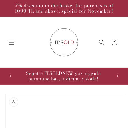
Skip to
5% discount in the basket for purchases of
content
1000 TL and above, special for November!
Cart
kodu :
Sepette ITSOLDNEW yaz, uygula
butonuna bas, indirimi yakala!
Skip to
product
information