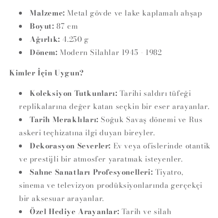
Malzeme:
Metal gövde ve lake kaplamalı ahşap
Boyut:
87 cm
Ağırlık:
4.250 g
Dönem:
Modern Silahlar 1945 - 1982
Kimler İçin Uygun?
Koleksiyon Tutkunları:
Tarihi saldırı tüfeği
replikalarına değer katan seçkin bir eser arayanlar.
Tarih Meraklıları:
Soğuk Savaş dönemi ve Rus
askeri teçhizatına ilgi duyan bireyler.
Dekorasyon Severler:
Ev veya ofislerinde otantik
ve prestijli bir atmosfer yaratmak isteyenler.
Sahne Sanatları Profesyonelleri:
Tiyatro,
sinema ve televizyon prodüksiyonlarında gerçekçi
bir aksesuar arayanlar.
Özel Hediye Arayanlar:
Tarih ve silah