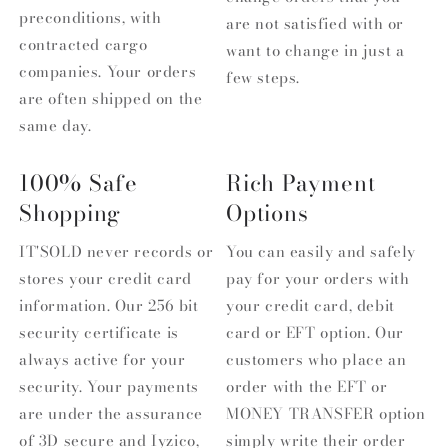
preconditions, with
are not satisfied with or
contracted cargo
want to change in just a
companies. Your orders
few steps.
are often shipped on the
same day.
100% Safe
Rich Payment
Shopping
Options
IT'SOLD never records or
You can easily and safely
stores your credit card
pay for your orders with
information. Our 256 bit
your credit card, debit
security certificate is
card or EFT option. Our
always active for your
customers who place an
security. Your payments
order with the EFT or
are under the assurance
MONEY TRANSFER option
of 3D secure and Iyzico,
simply write their order