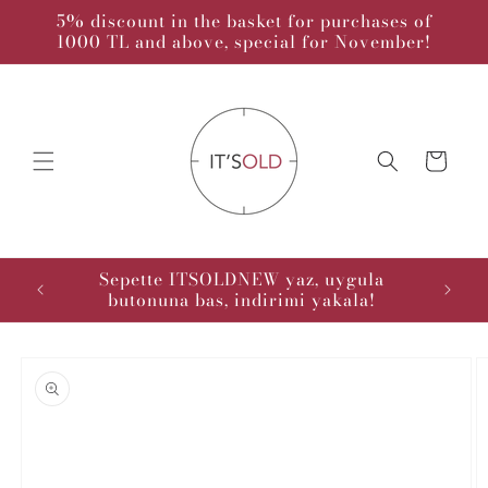
Skip to
5% discount in the basket for purchases of
content
1000 TL and above, special for November!
Cart
kodu :
Sepette ITSOLDNEW yaz, uygula
butonuna bas, indirimi yakala!
Skip to
product
information