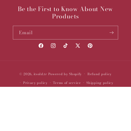
Be the First to Know About New
Products
Email
Facebook
Instagram
TikTok
X
Pinterest
(Twitter)
Payment
© 2026,
itsold.tr
Powered by Shopify
Refund policy
methods
Privacy policy
Terms of service
Shipping policy
Contact information
Legal notice