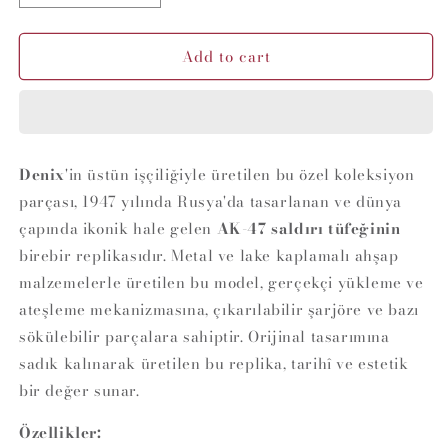
quantity
quantity
for
for
Add to cart
Denix
Denix
AK-
AK-
47
47
Kalaşnikof
Kalaşnikof
Replika
Replika
Gold
Gold
Denix
'in üstün işçiliğiyle üretilen bu özel koleksiyon
Model
Model
parçası, 1947 yılında Rusya'da tasarlanan ve dünya
Saldırı
Saldırı
Tüfeği
Tüfeği
çapında ikonik hale gelen
AK-47 saldırı tüfeğinin
-
-
birebir replikasıdır. Metal ve lake kaplamalı ahşap
Rusya
Rusya
malzemelerle üretilen bu model, gerçekçi yükleme ve
1947
1947
ateşleme mekanizmasına, çıkarılabilir şarjöre ve bazı
sökülebilir parçalara sahiptir. Orijinal tasarımına
sadık kalınarak üretilen bu replika, tarihî ve estetik
bir değer sunar.
Özellikler: