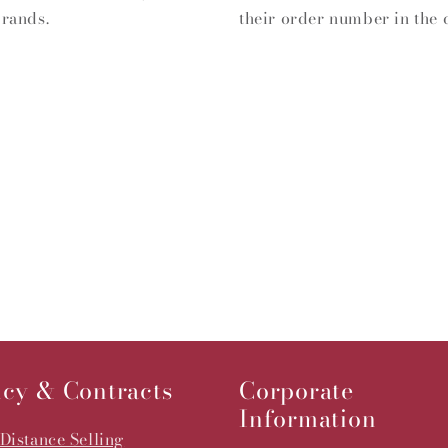
rands.
their order number in the 
icy & Contracts
Corporate
Information
Distance Selling