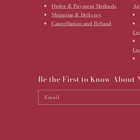
Order & Payment Methods
Ag
Shipping & Delivery
Cancellation and Refund
Co
Co
Be the First to Know About
Email