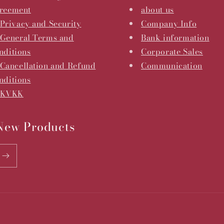
reement
about us
Privacy and Security
Company Info
General Terms and
Bank information
nditions
Corporate Sales
Cancellation and Refund
Communication
nditions
KVKK
 New Products
Payment