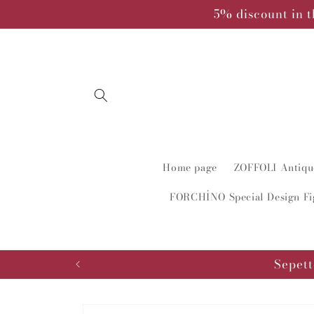
Skip to
5% discount in t
content
Home page
ZOFFOLI Antique
FORCHİNO Special Design Fi
Sepett
Skip to