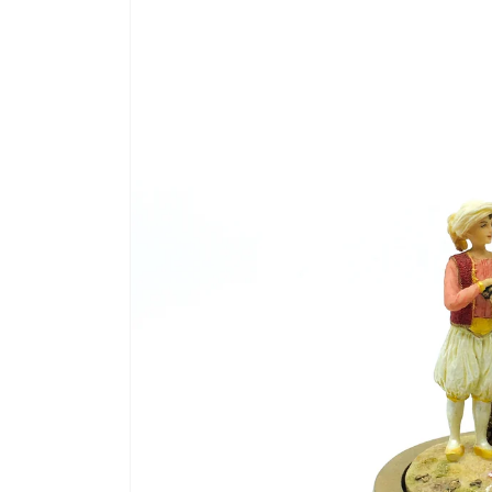
product
information