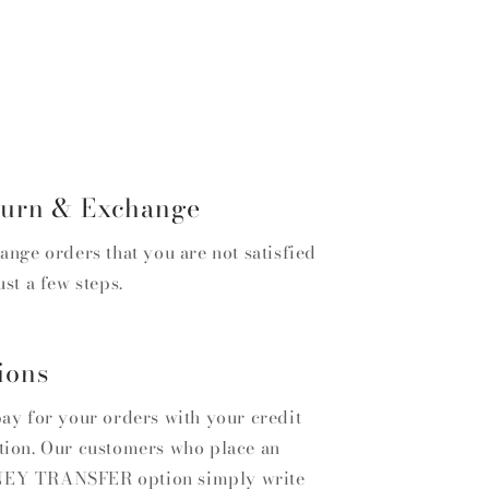
turn & Exchange
ange orders that you are not satisfied
ust a few steps.
ions
pay for your orders with your credit
tion. Our customers who place an
ONEY TRANSFER option simply write