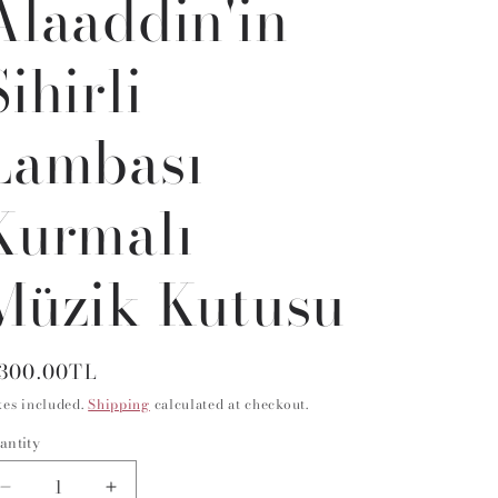
Alaaddin'in
Sihirli
Lambası
Kurmalı
Müzik Kutusu
egular
,300.00TL
rice
xes included.
Shipping
calculated at checkout.
antity
antity
Decrease
Increase