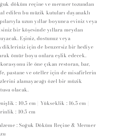
ğuk döküm reçine ve mermer tozundan
al edilen bu müzik kutuları dayanaklı
pılarıyla uzun yıllar boyunca eviniz veya
isiniz bir köşesinde yıllara meydan
uyacak. Eşiniz, dostunuz veya
vdikleriniz için de benzersiz bir hediye
arak ömür boyu onlara eşlik edecek.
korasyonu ile öne çıkan restoran, bar,
fe, pastane ve oteller için de misafirlerin
zlerini alamayacağı özel bir müzik
tusu olacak.
nişlik : 10.5 cm | Yükseklik : 16.5 cm |
rinlik : 10.5 cm
lzeme : Soğuk Döküm Reçine & Mermer
zu