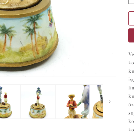
Ve
ko
ku
iş
li
ku
öz
so
ko
ko