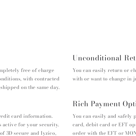
Unconditional Re
mpletely free of charge
You can easily return or ch
onditions, with contracted
with or want to change in j
 shipped on the same day.
Rich Payment Opt
edit card information.
You can easily and safely 
s active for your security.
card, debit card or EFT op
of 3D secure and Iyzico,
order with the EFT or M