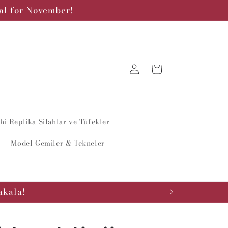
ial for November!
Log
Cart
in
i Replika Silahlar ve Tüfekler
Model Gemiler & Tekneler
akala!