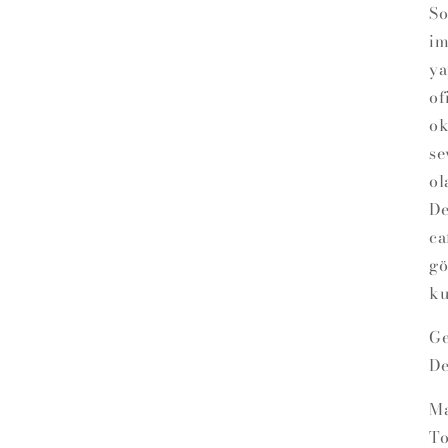
So
im
ya
of
ok
se
ol
De
ca
gö
ku
Ge
De
Ma
To