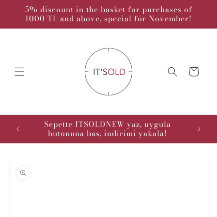
Skip to
5% discount in the basket for purchases of
content
1000 TL and above, special for November!
Cart
kodu :
Sepette ITSOLDNEW yaz, uygula
butonuna bas, indirimi yakala!
Skip to
product
information