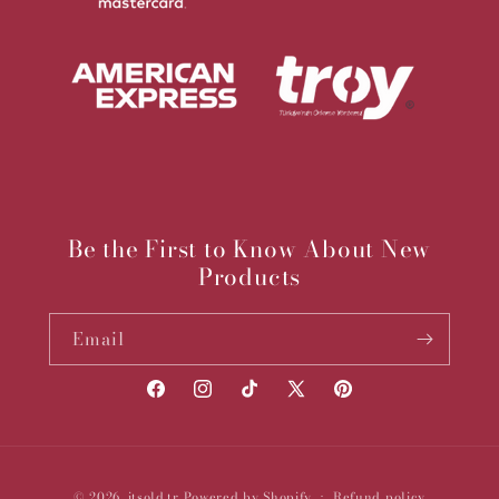
Be the First to Know About New
Products
Email
Facebook
Instagram
TikTok
X
Pinterest
(Twitter)
Payment
© 2026,
itsold.tr
Powered by Shopify
Refund policy