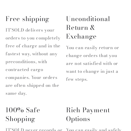
Free shipping
Unconditional
Return &
IT'SOLD delivers your
Exchange
orders to you completely
free of charge and in the
You can easily return or
fastest way, without any
change orders that you
preconditions, with
are not satisfied with or
contracted cargo
want to change in just a
companies. Your orders
few steps.
are often shipped on the
same day.
100% Safe
Rich Payment
Shopping
Options
IT'SOLD never records or
You can easily and safely