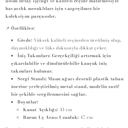
üstün detay işçiliği ve kaliteli reçine malzemesiyle
havacılık meraklıları için vazgeçilmez bir
koleksiyon parçasıdır.
📌
Özellikler:
Gövde:
Yüksek kaliteli reçineden üretilmiş olup,
dayanıklılığı ve lüks dokusuyla dikkat çeker.
İniş Takımları:
Gerçekçiliği artırmak için
çıkarılabilir ve döndürülebilir kauçuk iniş
takımları bulunur.
Sergi Standı:
Maun ağacı desenli plastik taban
üzerine yerleştirilmiş metal stand, modelin zarif
bir şekilde sergilenmesini sağlar.
Boyutlar:
Kanat Açıklığı:
43 cm
Burun-Uç Arası Uzunluk:
47 cm